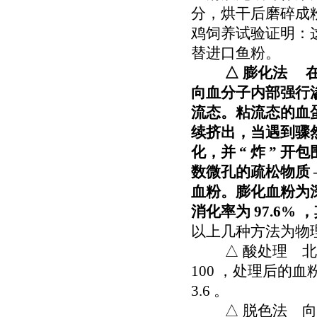
分，烘干后磨碎成粉
鸡饲养试验证明：
替进口鱼粉。
△ 膨化法 
向血分子内部强行
流态。粘流态的血
续挤出，当遇到骤
化，并 “ 炸 ”
数微孔的疏松物质
血粉。膨化血粉为
消化率为 97.6
以上几种方法为物
△ 酸处理 北爱尔
100 ，处理后的血
3.6 。
△ 脱色法 向鲜血