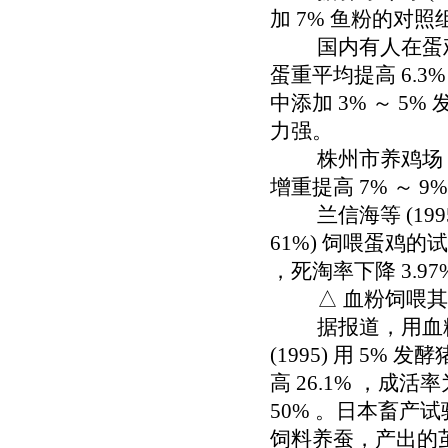
加 7% 鱼粉的对照组
国内有人在蛋鸡日粮
蛋重平均提高 6.3%
中添加 3% ～ 5
力强。
株州市养鸡场 (1
增重提高 7% ～ 9%
兰信海等 (1995
61%) 饲喂蛋鸡的
，死淘率下降 3.97
△ 血粉饲喂其
据报道，用血粉饲料
(1995) 用 5%
高 26.1% ，成
50% 。日本畜产试
饲料养蚕，产出的