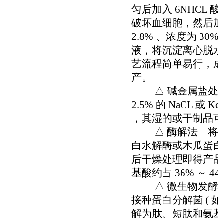
匀后加入 6NHCL 酸化
破坏血细胞，然后加 
2.8% 、浓度为
液，将沉淀离心脱
艺流程简单易行，
产。
△ 碱金属盐处理
2.5% 的 NaCL 
，其湿的或干制品
△ 酶解法 将家
白水解酶或木瓜蛋白
后干燥处理即得产品
基酸约占 36% ～
△ 微生物发酵法
接种蛋白分解菌 (
解为肽、短肽和氨