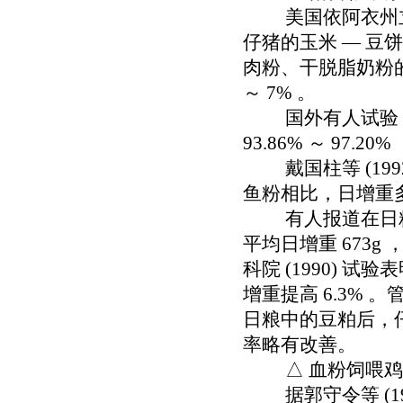
美国依阿衣州立大学
仔猪的玉米 — 
肉粉、干脱脂奶粉的处
～ 7% 。
国外有人试验，在
93.86% ～ 97.2
戴国柱等 (1992
鱼粉相比，日增重多 4
有人报道在日粮中
平均日增重 673g 
科院 (1990) 
增重提高 6.3% 。
日粮中的豆粕后，仔猪
率略有改善。
△ 血粉饲喂鸡
据郭守令等 (19